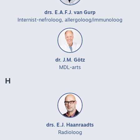
drs. E.A.F.J. van Gurp
Internist-nefroloog, allergoloog/immunoloog
dr. J.M. Götz
MDL-arts
H
drs. E.J. Haanraadts
Radioloog