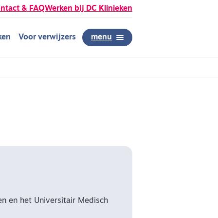
ntact & FAQ
Werken bij DC Klinieken
ken
Voor verwijzers
menu
zen en het Universitair Medisch