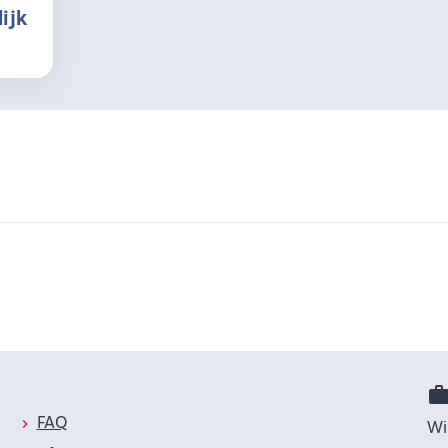
ijk
FAQ
Wi