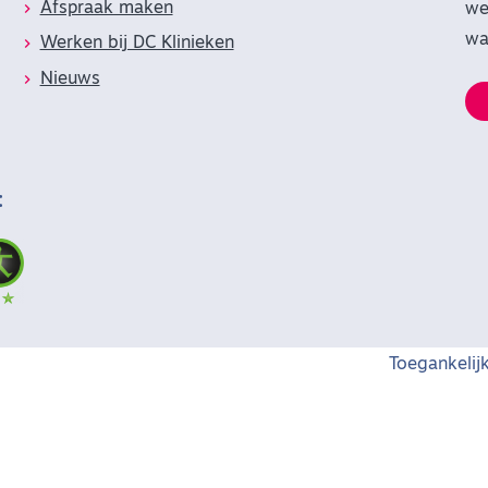
Afspraak maken
we
wa
Werken bij DC Klinieken
Nieuws
:
Toegankelij