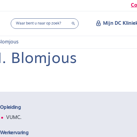
Co
Mijn DC Klinie

Blomjous
M. Blomjous
Opleiding
VUMC.
Werkervaring