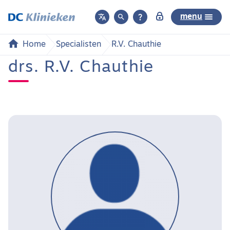



menu
Home
Specialisten
R.V. Chauthie
drs. R.V. Chauthie