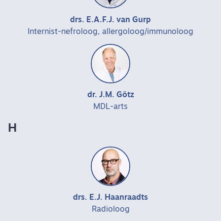
drs. E.A.F.J. van Gurp
Internist-nefroloog, allergoloog/immunoloog
dr. J.M. Götz
MDL-arts
H
drs. E.J. Haanraadts
Radioloog